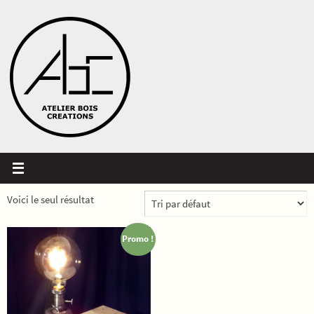
Passer
vers
le
contenu
Voici le seul résultat
Promo !