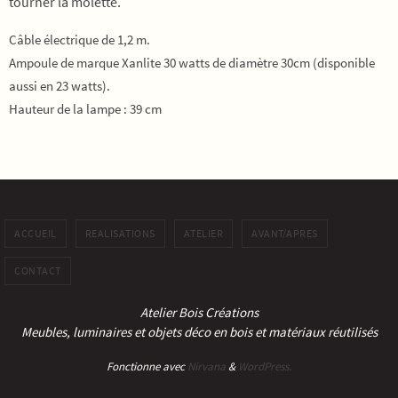
tourner la molette.
Câble électrique de 1,2 m.
Ampoule de marque Xanlite 30 watts de diamètre 30cm (disponible
aussi en 23 watts).
Hauteur de la lampe : 39 cm
ACCUEIL
REALISATIONS
ATELIER
AVANT/APRES
CONTACT
Atelier Bois Créations
Meubles, luminaires et objets déco en bois et matériaux réutilisés
Fonctionne avec
Nirvana
&
WordPress.