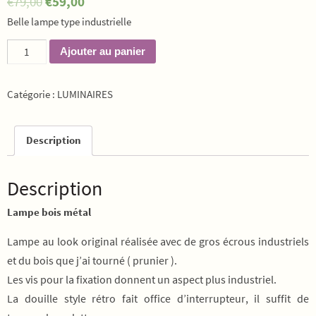
€
79,00
€
59,00
Belle lampe type industrielle
quantité
Ajouter au panier
de
LAMPE
Catégorie :
LUMINAIRES
KAREN
Description
Description
Lampe bois métal
Lampe au look original réalisée avec de gros écrous industriels
et du bois que j’ai tourné ( prunier ).
Les vis pour la fixation donnent un aspect plus industriel.
La douille style rétro fait office d’interrupteur, il suffit de